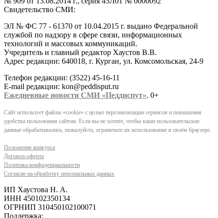
№ 909 от 13.08.2014 г., серия 45Л01 № 0000092
Свидетельство СМИ:
ЭЛ № ФС 77 - 61370 от 10.04.2015 г. выдано Федеральной
службой по надзору в сфере связи, информационных
технологий и массовых коммуникаций.
Учредитель и главный редактор Хаустов В.В.
Адрес редакции: 640018, г. Курган, ул. Комсомольская, 24-9
Телефон редакции: (3522) 45-16-11
E-mail редакции: kon@peddisput.ru
Ежедневные новости СМИ «Педдиспут»
. 0+
Сайт использует файлы «cookie» с целью персонализации сервисов и повышения
удобства пользования сайтом. Если вы не хотите, чтобы ваши пользовательские
данные обрабатывались, пожалуйста, ограничьте их использование в своём браузере.
Положение конкурса
Договор-оферта
Политика конфиденциальности
Согласие на обработку персональных данных
ИП Хаустова Н. А.
ИНН 450102350134
ОГРНИП 310450102100071
Поддержка: