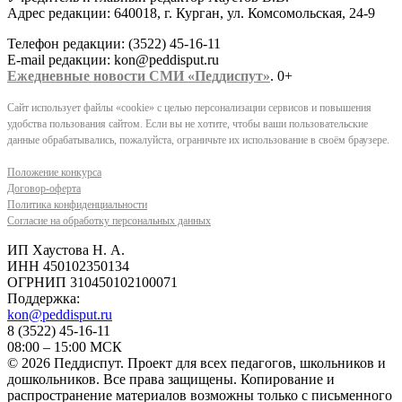
Адрес редакции: 640018, г. Курган, ул. Комсомольская, 24-9
Телефон редакции: (3522) 45-16-11
E-mail редакции: kon@peddisput.ru
Ежедневные новости СМИ «Педдиспут»
. 0+
Сайт использует файлы «cookie» с целью персонализации сервисов и повышения
удобства пользования сайтом. Если вы не хотите, чтобы ваши пользовательские
данные обрабатывались, пожалуйста, ограничьте их использование в своём браузере.
Положение конкурса
Договор-оферта
Политика конфиденциальности
Согласие на обработку персональных данных
ИП Хаустова Н. А.
ИНН 450102350134
ОГРНИП 310450102100071
Поддержка:
kon@peddisput.ru
8 (3522) 45-16-11
08:00 – 15:00 МСК
© 2026 Педдиспут. Проект для всех педагогов, школьников и
дошкольников. Все права защищены. Копирование и
распространение материалов возможны только с письменного