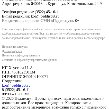
Адрес редакции: 640018, г. Курган, ул. Комсомольская, 24-9
Телефон редакции: (3522) 45-16-11
E-mail редакции: kon@peddisput.ru
Ежедневные новости СМИ «Педдиспут»
. 0+
Сайт использует файлы «cookie» с целью персонализации сервисов и повышения
удобства пользования сайтом. Если вы не хотите, чтобы ваши пользовательские
данные обрабатывались, пожалуйста, ограничьте их использование в своём браузере.
Положение конкурса
Договор-оферта
Политика конфиденциальности
Согласие на обработку персональных данных
ИП Хаустова Н. А.
ИНН 450102350134
ОГРНИП 310450102100071
Поддержка:
kon@peddisput.ru
8 (3522) 45-16-11
08:00 – 15:00 МСК
© 2026 Педдиспут. Проект для всех педагогов, школьников и
дошкольников. Все права защищены. Копирование и
распространение материалов возможны только с письменного