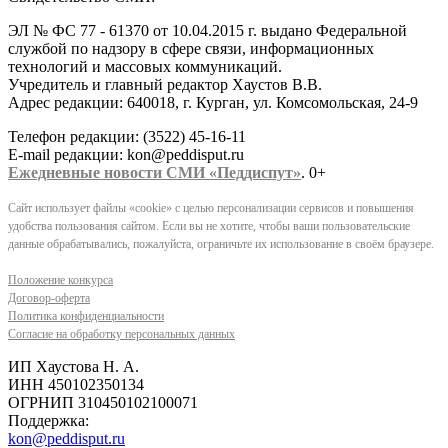
ЭЛ № ФС 77 - 61370 от 10.04.2015 г. выдано Федеральной
службой по надзору в сфере связи, информационных
технологий и массовых коммуникаций.
Учредитель и главный редактор Хаустов В.В.
Адрес редакции: 640018, г. Курган, ул. Комсомольская, 24-9
Телефон редакции: (3522) 45-16-11
E-mail редакции: kon@peddisput.ru
Ежедневные новости СМИ «Педдиспут»
. 0+
Сайт использует файлы «cookie» с целью персонализации сервисов и повышения
удобства пользования сайтом. Если вы не хотите, чтобы ваши пользовательские
данные обрабатывались, пожалуйста, ограничьте их использование в своём браузере.
Положение конкурса
Договор-оферта
Политика конфиденциальности
Согласие на обработку персональных данных
ИП Хаустова Н. А.
ИНН 450102350134
ОГРНИП 310450102100071
Поддержка:
kon@peddisput.ru