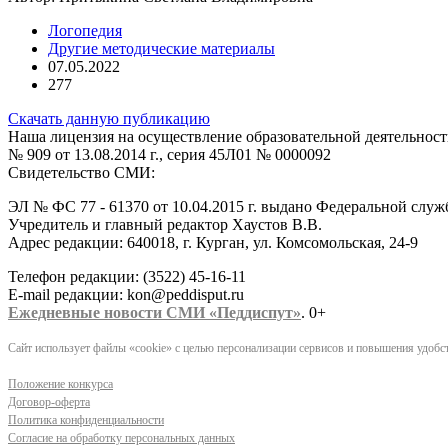
Логопедия
Другие методические материалы
07.05.2022
277
Скачать данную публикацию
Наша лицензия на осуществление образовательной деятельност
№ 909 от 13.08.2014 г., серия 45Л01 № 0000092
Свидетельство СМИ:
ЭЛ № ФС 77 - 61370 от 10.04.2015 г. выдано Федеральной слу
Учредитель и главный редактор Хаустов В.В.
Адрес редакции: 640018, г. Курган, ул. Комсомольская, 24-9
Телефон редакции: (3522) 45-16-11
E-mail редакции: kon@peddisput.ru
Ежедневные новости СМИ «Педдиспут»
. 0+
Сайт использует файлы «cookie» с целью персонализации сервисов и повышения удобст
Положение конкурса
Договор-оферта
Политика конфиденциальности
Согласие на обработку персональных данных