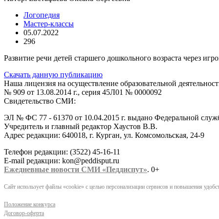
Логопедия
Мастер-классы
05.07.2022
296
Развитие речи детей старшего дошкольного возраста через игро
Скачать данную публикацию
Наша лицензия на осуществление образовательной деятельност
№ 909 от 13.08.2014 г., серия 45Л01 № 0000092
Свидетельство СМИ:
ЭЛ № ФС 77 - 61370 от 10.04.2015 г. выдано Федеральной слу
Учредитель и главный редактор Хаустов В.В.
Адрес редакции: 640018, г. Курган, ул. Комсомольская, 24-9
Телефон редакции: (3522) 45-16-11
E-mail редакции: kon@peddisput.ru
Ежедневные новости СМИ «Педдиспут»
. 0+
Сайт использует файлы «cookie» с целью персонализации сервисов и повышения удобст
Положение конкурса
Договор-оферта