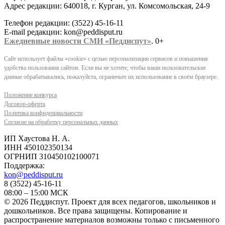
Адрес редакции: 640018, г. Курган, ул. Комсомольская, 24-9
Телефон редакции: (3522) 45-16-11
E-mail редакции: kon@peddisput.ru
Ежедневные новости СМИ «Педдиспут»
. 0+
Сайт использует файлы «cookie» с целью персонализации сервисов и повышения
удобства пользования сайтом. Если вы не хотите, чтобы ваши пользовательские
данные обрабатывались, пожалуйста, ограничьте их использование в своём браузере.
Положение конкурса
Договор-оферта
Политика конфиденциальности
Согласие на обработку персональных данных
ИП Хаустова Н. А.
ИНН 450102350134
ОГРНИП 310450102100071
Поддержка:
kon@peddisput.ru
8 (3522) 45-16-11
08:00 – 15:00 МСК
© 2026 Педдиспут. Проект для всех педагогов, школьников и
дошкольников. Все права защищены. Копирование и
распространение материалов возможны только с письменного