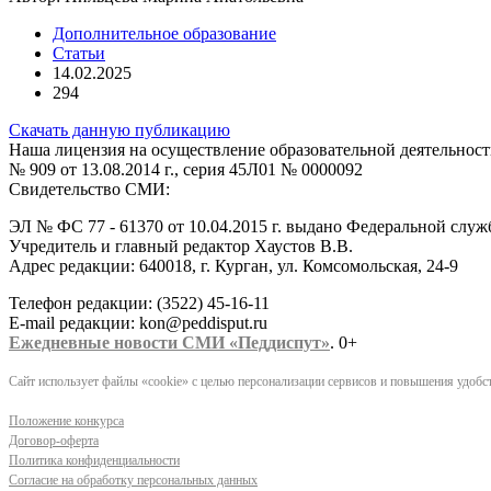
Дополнительное образование
Статьи
14.02.2025
294
Скачать данную публикацию
Наша лицензия на осуществление образовательной деятельност
№ 909 от 13.08.2014 г., серия 45Л01 № 0000092
Свидетельство СМИ:
ЭЛ № ФС 77 - 61370 от 10.04.2015 г. выдано Федеральной слу
Учредитель и главный редактор Хаустов В.В.
Адрес редакции: 640018, г. Курган, ул. Комсомольская, 24-9
Телефон редакции: (3522) 45-16-11
E-mail редакции: kon@peddisput.ru
Ежедневные новости СМИ «Педдиспут»
. 0+
Сайт использует файлы «cookie» с целью персонализации сервисов и повышения удобст
Положение конкурса
Договор-оферта
Политика конфиденциальности
Согласие на обработку персональных данных