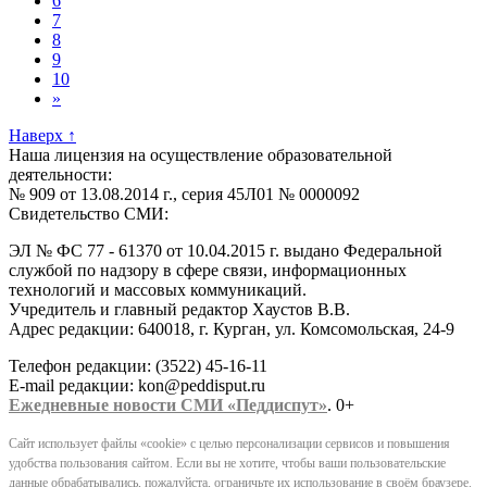
6
7
8
9
10
»
Наверх
↑
Наша лицензия на осуществление образовательной
деятельности:
№ 909 от 13.08.2014 г., серия 45Л01 № 0000092
Свидетельство СМИ:
ЭЛ № ФС 77 - 61370 от 10.04.2015 г. выдано Федеральной
службой по надзору в сфере связи, информационных
технологий и массовых коммуникаций.
Учредитель и главный редактор Хаустов В.В.
Адрес редакции: 640018, г. Курган, ул. Комсомольская, 24-9
Телефон редакции: (3522) 45-16-11
E-mail редакции: kon@peddisput.ru
Ежедневные новости СМИ «Педдиспут»
. 0+
Сайт использует файлы «cookie» с целью персонализации сервисов и повышения
удобства пользования сайтом. Если вы не хотите, чтобы ваши пользовательские
данные обрабатывались, пожалуйста, ограничьте их использование в своём браузере.