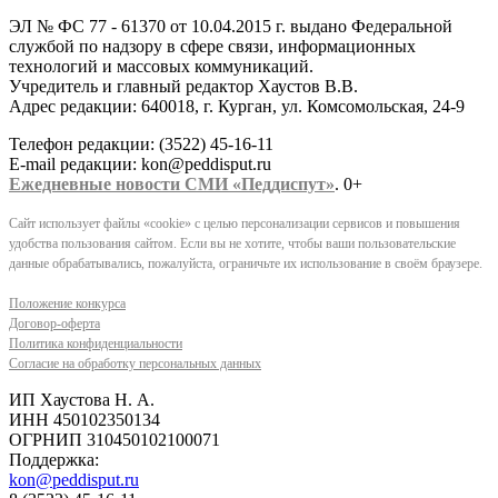
ЭЛ № ФС 77 - 61370 от 10.04.2015 г. выдано Федеральной
службой по надзору в сфере связи, информационных
технологий и массовых коммуникаций.
Учредитель и главный редактор Хаустов В.В.
Адрес редакции: 640018, г. Курган, ул. Комсомольская, 24-9
Телефон редакции: (3522) 45-16-11
E-mail редакции: kon@peddisput.ru
Ежедневные новости СМИ «Педдиспут»
. 0+
Сайт использует файлы «cookie» с целью персонализации сервисов и повышения
удобства пользования сайтом. Если вы не хотите, чтобы ваши пользовательские
данные обрабатывались, пожалуйста, ограничьте их использование в своём браузере.
Положение конкурса
Договор-оферта
Политика конфиденциальности
Согласие на обработку персональных данных
ИП Хаустова Н. А.
ИНН 450102350134
ОГРНИП 310450102100071
Поддержка:
kon@peddisput.ru