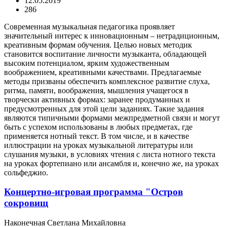
12.05.2019
286
Современная музыкальная педагогика проявляет
значительный интерес к инновационным – нетрадиционным,
креативным формам обучения. Целью новых методик
становится воспитание личности музыканта, обладающей
высоким потенциалом, ярким художественным
воображением, креативными качествами. Предлагаемые
методы призваны обеспечить комплексное развитие слуха,
ритма, памяти, воображения, мышления учащегося в
творчески активных формах: заранее продуманных и
предусмотренных для этой цели заданиях. Такие задания
являются типичными формами межпредметной связи и могут
быть с успехом использованы в любых предметах, где
применяется нотный текст. В том числе, и в качестве
иллюстрации на уроках музыкальной литературы или
слушания музыки, в условиях чтения с листа нотного текста
на уроках фортепиано или ансамбля и, конечно же, на уроках
сольфеджио.
Концертно-игровая программа "Остров
сокровищ
Наконечная Светлана Михайловна