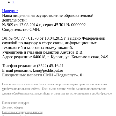
»
Наверх
↑
Наша лицензия на осуществление образовательной
деятельности:
№ 909 от 13.08.2014 г., серия 45Л01 № 0000092
Свидетельство СМИ:
ЭЛ № ФС 77 - 61370 от 10.04.2015 г. выдано Федеральной
службой по надзору в сфере связи, информационных
технологий и массовых коммуникаций.
Учредитель и главный редактор Хаустов В.В.
Адрес редакции: 640018, г. Курган, ул. Комсомольская, 24-9
Телефон редакции: (3522) 45-16-11
E-mail редакции: kon@peddisput.ru
Ежедневные новости СМИ «Педдиспут»
. 0+
Сайт использует файлы «cookie» с целью персонализации сервисов и повышения
удобства пользования сайтом. Если вы не хотите, чтобы ваши пользовательские
данные обрабатывались, пожалуйста, ограничьте их использование в своём браузере.
Положение конкурса
Договор-оферта
Политика конфиденциальности