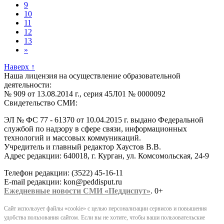
9
10
11
12
13
»
Наверх
↑
Наша лицензия на осуществление образовательной
деятельности:
№ 909 от 13.08.2014 г., серия 45Л01 № 0000092
Свидетельство СМИ:
ЭЛ № ФС 77 - 61370 от 10.04.2015 г. выдано Федеральной
службой по надзору в сфере связи, информационных
технологий и массовых коммуникаций.
Учредитель и главный редактор Хаустов В.В.
Адрес редакции: 640018, г. Курган, ул. Комсомольская, 24-9
Телефон редакции: (3522) 45-16-11
E-mail редакции: kon@peddisput.ru
Ежедневные новости СМИ «Педдиспут»
. 0+
Сайт использует файлы «cookie» с целью персонализации сервисов и повышения
удобства пользования сайтом. Если вы не хотите, чтобы ваши пользовательские